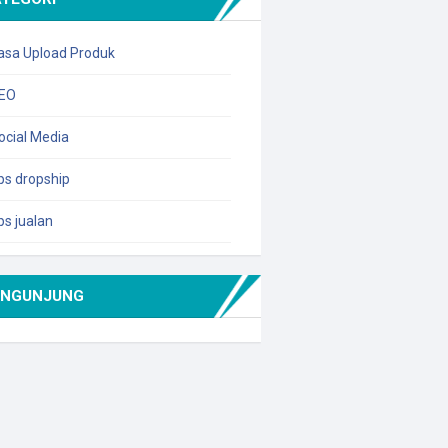
asa Upload Produk
EO
ocial Media
ips dropship
ips jualan
ENGUNJUNG