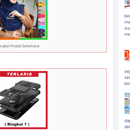
ber
me
sua
me
ingkai Produk Sederhana
se
se
kita
da
de