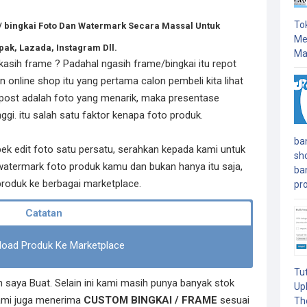
To
bingkai Foto Dan Watermark Secara Massal Untuk
Me
ak, Lazada, Instagram Dll.
Mas
kasih frame ? Padahal ngasih frame/bingkai itu repot
an online shop itu yang pertama calon pembeli kita lihat
 post adalah foto yang menarik, maka presentase
ggi. itu salah satu faktor kenapa foto produk.
ba
ek edit foto satu persatu, serahkan kepada kami untuk
sh
termark foto produk kamu dan bukan hanya itu saja,
ba
roduk ke berbagai marketplace.
pro
load Produk Ke Marketplace
Tu
h saya Buat. Selain ini kami masih punya banyak stok
Up
Kami juga menerima
CUSTOM BINGKAI / FRAME
sesuai
Th