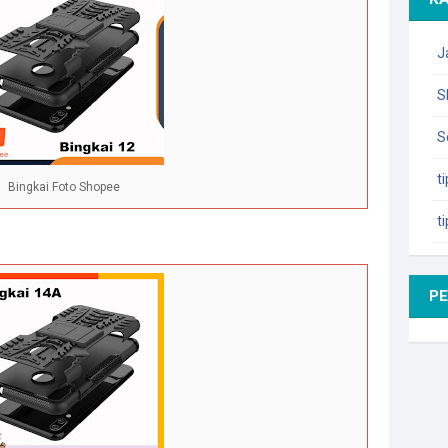
J
S
S
t
Bingkai Foto Shopee
t
P