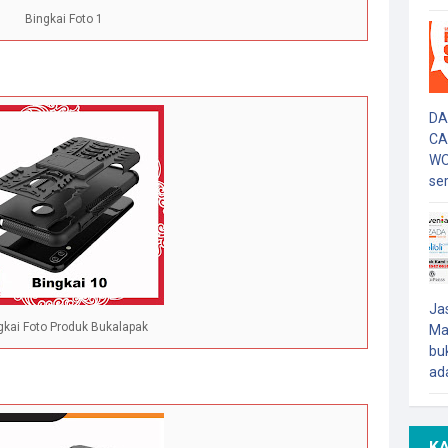
Bingkai Foto 1
DA
CA
WO
ser
Ja
gkai Foto Produk Bukalapak
Ma
buk
ada
K