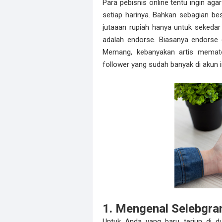
Para pebisnis online tentu ingin ag
setiap harinya. Bahkan sebagian be
jutaaan rupiah hanya untuk sekedar
adalah endorse. Biasanya endorse d
Memang, kebanyakan artis mematok 
follower yang sudah banyak di akun
1. Mengenal Selebgra
Untuk Anda yang baru terjun di du