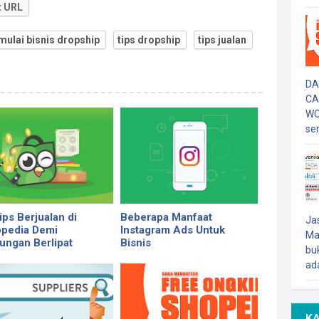
t URL
ulai bisnis dropship
tips dropship
tips jualan
DA
CA
WO
ser
ips Berjualan di
Beberapa Manfaat
Ja
pedia Demi
Instagram Ads Untuk
Ma
ungan Berlipat
Bisnis
buk
ada
K