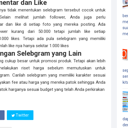
mentar dan Like
nya tidak menentukan selebgram tersebut cocok untuk
ber
Selain melihat jumlah follower, Anda juga perlu
me
 dan like di setiap foto yang mereka posting. Ada
sua
wer kurang dari 50.000 tetapi jumlah like setiap
me
.000 likes. Tetapi ada pula selebgram yang memiliki
mlah like nya hanya sekitar 1.000 likes
ngan Selebgram yang Lain
g cukup besar untuk promosi produk. Tetapi akan lebih
 melakukan riset harga sebelum memutuskan untuk
se
ram. Carilah selebgram yang memiliki karakter sesuai
se
nyakan fee atau harga yang mereka patok sehingga Anda
kita
ok harganya sesuai budget yang telah Anda perkirakan
Twitter
da
de