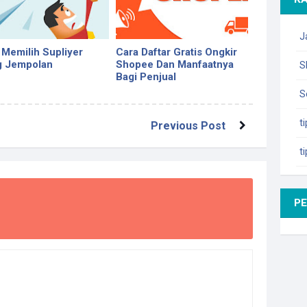
J
 Memilih Supliyer
Cara Daftar Gratis Ongkir
g Jempolan
Shopee Dan Manfaatnya
S
Bagi Penjual
S
t
Previous Post
t
P