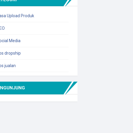
asa Upload Produk
EO
ocial Media
ips dropship
ips jualan
ENGUNJUNG