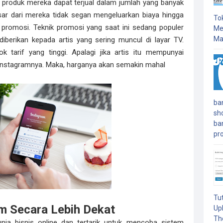
ar produk mereka dapat terjual dalam jumlah yang banyak
sar dari mereka tidak segan mengeluarkan biaya hingga
To
 promosi. Teknik promosi yang saat ini sedang populer
Me
Mas
iberikan kepada artis yang sering muncul di layar TV.
tarif yang tinggi. Apalagi jika artis itu mempunyai
 instagramnya. Maka, harganya akan semakin mahal
ba
sh
ba
pro
Tu
m Secara Lebih Dekat
Up
Th
nia bisnis online dan tertarik untuk mencoba sistem