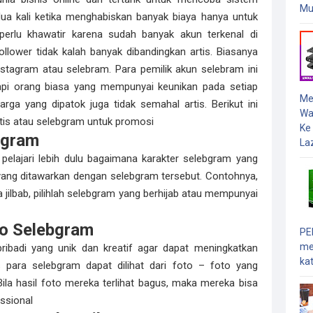
Mu
dua kali ketika menghabiskan banyak biaya hanya untuk
 perlu khawatir karena sudah banyak akun terkenal di
llower tidak kalah banyak dibandingkan artis. Biasanya
nstagram atau selebram. Para pemilik akun selebram ini
tetapi orang biasa yang mempunyai keunikan pada setiap
Me
arga yang dipatok juga tidak semahal artis. Berikut ini
Wa
rtis atau selebgram untuk promosi
Ke
ebgram
Laz
pelajari lebih dulu bagaimana karakter selebgram yang
k yang ditawarkan dengan selebgram tersebut. Contohnya,
jilbab, pilihlah selebgram yang berhijab atau mempunyai
to Selebgram
PE
me
pribadi yang unik dan kreatif agar dapat meningkatkan
kat
as para selebgram dapat dilihat dari foto – foto yang
ila hasil foto mereka terlihat bagus, maka mereka bisa
ssional