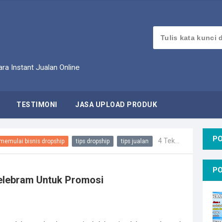
ra Instant Jualan Online
TESTIMONI
JASA UPLOAD PRODUK
P
4 Teknik Riset Artis dan Selebram Untuk Promosi
memulai bisnis dropship
tips dropship
tips jualan
P
Selebram Untuk Promosi